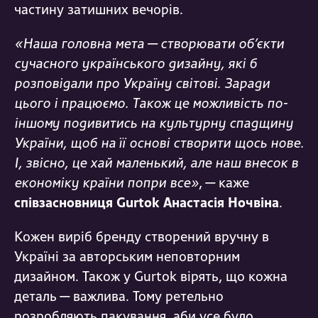
частину затишних вечорів.
«
Наша головна мета
—
створювати об’єкти
сучасного українського дизайну, які б
розповідали про
Україн
у
світ
ові
. Заради
цього і працюємо. Також це можливість по-
ін
шому
подивитись на культурну спадщину
України
, щоб
на її основі створити щось нове.
І
,
з
вісно
, це
хай маленький, але
наш
внесок в
економіку країни попри все
»
, —
каже
співзасновниця
Gurtok
Анастасія
Ночвіна
.
Кожен виріб бренду створений вручну в
Україні за авторським неповторним
дизайном. Також у Gurtok вірять, що кожна
деталь — важлива. Тому ретельно
розробляють пакування, аби усе було