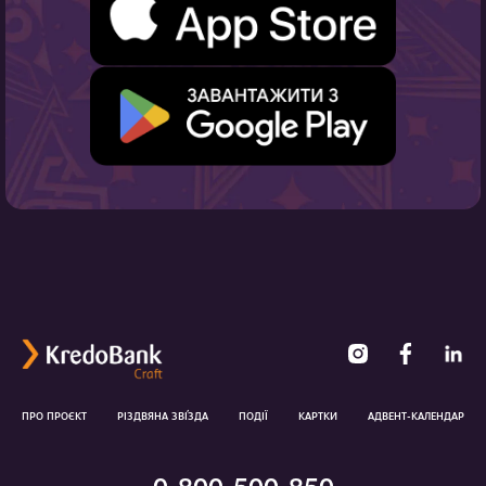
ПРО ПРОЄКТ
РІЗДВЯНА ЗВ
І
ЗДА
ПОДІЇ
КАРТКИ
АДВЕНТ-КАЛЕНДАР