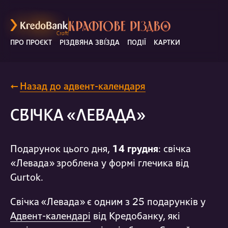
ПРО ПРОЄКТ
РІЗДВЯНА ЗВ
І
ЗДА
ПОДІЇ
КАРТКИ
←
Назад до адвент-календаря
СВІЧКА «ЛЕВАДА»
Подарунок цього дня,
14
грудня
:
свічка
«Левада» зроблена у формі глечика від
Gurtok.
Свічка «Левада» є одним з 25 подарунків у
Адвент-календарі
від Кредобанку, які