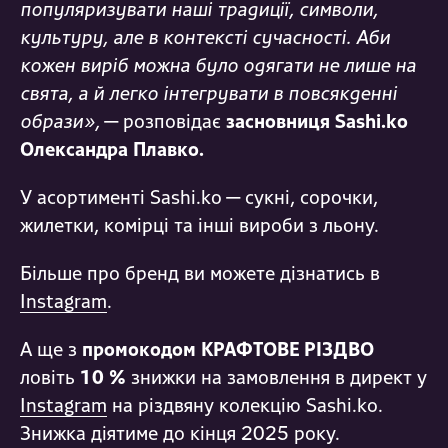
популяризувати наші традиції, символи,
культуру, але в контексті сучасності. Аби
кожен виріб можна було одягати не лише на
свята, а й легко інтегрувати в повсякденні
образи
»,
—
розповідає
засновниця
Sashi.ko
Олександра
Плавко
.
У асортименті
Sashi.ko
— сукні,
сорочки,
жилетки, комірці та інші вироби з льону.
Більше про бренд ви можете дізнатись в
І
nstagram
.
А ще
з
промокодом
КРАФТОВЕ РІЗДВО
ловіть
10 %
знижки
на
замовлення в
директ
у
І
nstagra
m
на
р
іздвян
у колекцію
Sashi.ko
.
Знижка діятиме до кінця 2025 року.