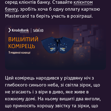
серед клієнтів банку. Ставайте
клієнтом
банку
, зробіть хоча б одну оплату карткою
Mastercard
та беріть участь в розіграші.
Цей комірець народився у різдвяну ніч
з
глибокого синього неба,
зі світла зірок, що
не згасають
і з віри в диво, яке живе в
кожному домі
. На ньому вишиті два янголи,
що приносять хорошу звістку
та зірки, що