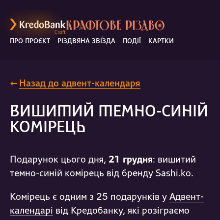
ПРО ПРОЄКТ
РІЗДВЯНА ЗВ
І
ЗДА
ПОДІЇ
КАРТКИ
←
Назад до адвент-календаря
ВИШИТИЙ ТЕМНО-СИНІЙ
КОМІРЕЦЬ
Подарунок цього дня,
21
грудня
:
вишитий
темно-синій комірець від бренду
Sashi.ko
.
Комірець
є одним з 25 подарунків у
Адвент
-
календарі
від Кредобанку, які розіграємо