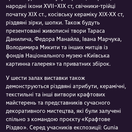
народні ікони XVII–XIX ст, свічники-трійці
початку XIX ст., косівську кераміку ХІХ-ХХ ст,
різдвяні зірки, шопки. Також будуть
презентовані живописні твори Тараса
Данилича, Федора Манайла, Івана Марчука,
Володимира Микити та інших митців із
фондів Національного музею «Київська
картинна галерея» та приватних збірок.
У шести залах виставки також
демонструються різдвяні атрибути, керамічні,
текстильні та інші витвори крафтових
майстерень та представників сучасного
декоративного мистецтва, які були залучені
спільно з командою проєкту «Крафтове
Різдво». Серед учасників експозиції: Gunia