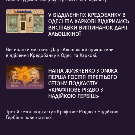
Павло Гудімов завершує третій сезон подкасту
У ВІДДІЛЕННЯХ КРЕДОБАНКУ В
ОДЕСІ ТА ХАРКОВІ ВІДКРИЛИСЬ
ВИСТАВКИ ВИТИНАНОК ДАРІЇ
АЛЬОШКІНОЇ
Витинанки мисткині Дарії Альошкіної прикрасили
відділення Кредобанку в Одесі та Харкові.
НАТА ЖИЖЧЕНКО З ONUKA
ПЕРША ГОСТЯ ТРЕТЬОГО
СЕЗОНУ ПОДКАСТУ
«КРАФТОВЕ РІЗДВО З
НАДІЙКОЮ ГЕРБІШ»
Третій сезон подкасту «Крафтове Різдво з Надійкою
Гербіш» повертається