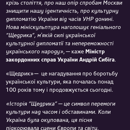
крізь століття, про наш опір спробам Москви
знищити нашу ідентичність, про культурну
дипломатію України від часів УНР донині.
Нова мініскульптура наголошує геніального
“Щедрика”, мʼякій силі української
культурної дипломатії та непереможності
українського народу»
, — каже
Міністр
закордонних справ України Андрій Сибіга
.
«Щедрик» — це нагадування про боротьбу
української культури, яка почалась понад
100 років тому і продовжується сьогодні.
«Історія “Щедрика” — це символ перемоги
культури над часом і обставинами. Коли
Україна була окупована, ця пісня
підкорювала сцени Європи та світу,