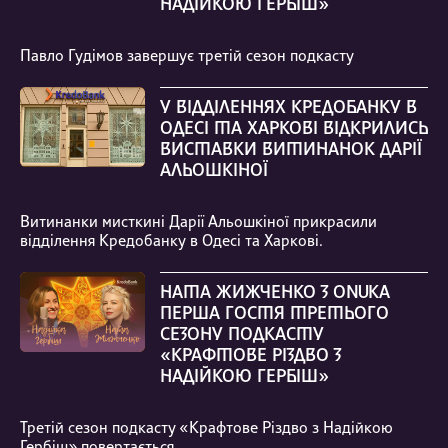
НАДІЙКОЮ ГЕРБІШ»
Павло Гудімов завершує третій сезон подкасту
У ВІДДІЛЕННЯХ КРЕДОБАНКУ В
ОДЕСІ ТА ХАРКОВІ ВІДКРИЛИСЬ
ВИСТАВКИ ВИТИНАНОК ДАРІЇ
АЛЬОШКІНОЇ
Витинанки мисткині Дарії Альошкіної прикрасили
відділення Кредобанку в Одесі та Харкові.
НАТА ЖИЖЧЕНКО З ONUKA
ПЕРША ГОСТЯ ТРЕТЬОГО
СЕЗОНУ ПОДКАСТУ
«КРАФТОВЕ РІЗДВО З
НАДІЙКОЮ ГЕРБІШ»
Третій сезон подкасту «Крафтове Різдво з Надійкою
Гербіш» повертається