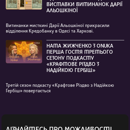
ВИСТАВКИ ВИТИНАНОК ДАРІЇ
АЛЬОШКІНОЇ
Витинанки мисткині Дарії Альошкіної прикрасили
відділення Кредобанку в Одесі та Харкові.
НАТА ЖИЖЧЕНКО З ONUKA
ПЕРША ГОСТЯ ТРЕТЬОГО
СЕЗОНУ ПОДКАСТУ
«КРАФТОВЕ РІЗДВО З
НАДІЙКОЮ ГЕРБІШ»
Третій сезон подкасту «Крафтове Різдво з Надійкою
Гербіш» повертається
ДІЗНАЙТЕСЬ ПРО МОЖЛИВОСТІ