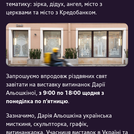
тематику: зірка, дідух, ангел, місто з
церквами та місто з Кредобанком.
Запрошуємо впродовж різдвяних свят
завітати на виставку витинанок Дарії
Альошкіної,
з 9:00 по 18:00 щодня з
понеділка по п’ятницю
.
Зазначимо, Дарія Альошкіна українська
мисткиня, скульпторка, графік,
витинанкарка. Учасниця виставок в Україні та