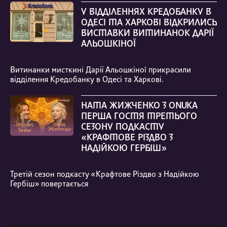
У ВІДДІЛЕННЯХ КРЕДОБАНКУ В
ОДЕСІ ТА ХАРКОВІ ВІДКРИЛИСЬ
ВИСТАВКИ ВИТИНАНОК ДАРІЇ
АЛЬОШКІНОЇ
Витинанки мисткині Дарії Альошкіної прикрасили
відділення Кредобанку в Одесі та Харкові.
НАТА ЖИЖЧЕНКО З ONUKA
ПЕРША ГОСТЯ ТРЕТЬОГО
СЕЗОНУ ПОДКАСТУ
«КРАФТОВЕ РІЗДВО З
НАДІЙКОЮ ГЕРБІШ»
Третій сезон подкасту «Крафтове Різдво з Надійкою
Гербіш» повертається