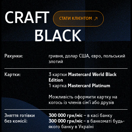
CRAFT
СТАТИ КЛІЄНТОМ
BLACK
Рахунки:
гривня, долар США, євро, польський
злотий
Kартки:
3 картки
Mastercard World Black
Edition
1 картка
Mastercard Platinum
Можливість оформити картку на
когось із членів сім’ї або друзів
Зняття готівки
300 000 грн/мiс
– в касі банку
без комісії:
300 000 грн/мiс
– в банкоматі будь-
якого банку в Україні