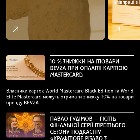
співпраці з
10 % ЗНИЖКИ НА ТОВАРИ
BEVZA ПРИ ОПЛАТІ КАРТОЮ
MASTERCARD
Власники карток World Mastercard Black Edition та World
Elite Mastercard можуть отримати знижку 10% на товари
бренду BEVZA
ПАВЛО ГУДІМОВ — ГІСТЬ
ФІНАЛЬНОЇ СЕРІЇ ТРЕТЬОГО
СЕЗОНУ ПОДКАСТУ
«КРАФТОВЕ РІЗДВО З