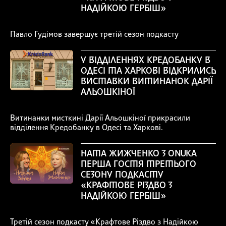
НАДІЙКОЮ ГЕРБІШ»
Павло Гудімов завершує третій сезон подкасту
У ВІДДІЛЕННЯХ КРЕДОБАНКУ В
ОДЕСІ ТА ХАРКОВІ ВІДКРИЛИСЬ
ВИСТАВКИ ВИТИНАНОК ДАРІЇ
АЛЬОШКІНОЇ
Витинанки мисткині Дарії Альошкіної прикрасили
відділення Кредобанку в Одесі та Харкові.
НАТА ЖИЖЧЕНКО З ONUKA
ПЕРША ГОСТЯ ТРЕТЬОГО
СЕЗОНУ ПОДКАСТУ
«КРАФТОВЕ РІЗДВО З
НАДІЙКОЮ ГЕРБІШ»
Третій сезон подкасту «Крафтове Різдво з Надійкою