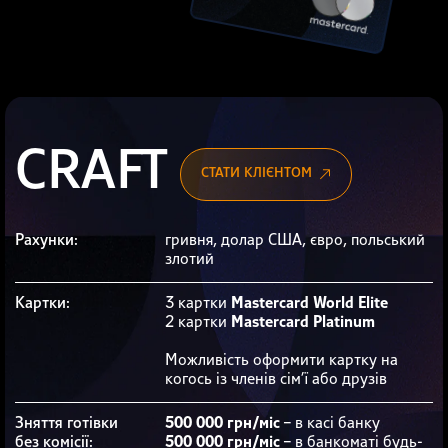
CRAFT
СТАТИ КЛІЄНТОМ
Рахунки:
гривня, долар США, євро, польський
злотий
Kартки:
3 картки
Mastercard World Elite
2 картки
Mastercard Platinum
Можливість оформити картку на
когось із членів сім’ї або друзів
Зняття готівки
500 000 грн/мiс
– в касі банку
без комісії:
500 000 грн/мiс
– в банкоматі будь-